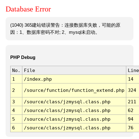
Database Error
(1040) 365建站错误警告：连接数据库失败，可能的原
因：1、数据库密码不对; 2、mysql未启动。
PHP Debug
No.
File
Line
1
/index.php
14
2
/source/function/function_extend.php
324
3
/source/class/jzmysql.class.php
211
4
/source/class/jzmysql.class.php
62
5
/source/class/jzmysql.class.php
94
6
/source/class/jzmysql.class.php
76