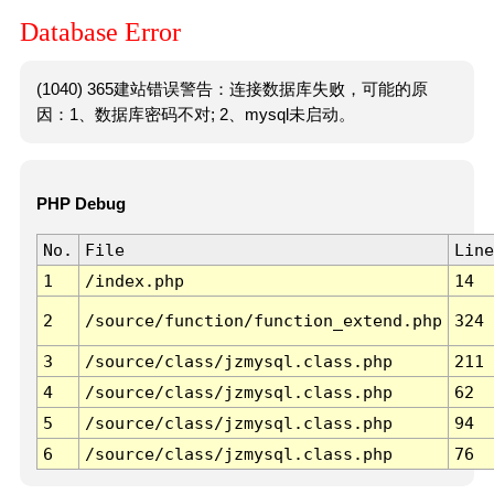
Database Error
(1040) 365建站错误警告：连接数据库失败，可能的原
因：1、数据库密码不对; 2、mysql未启动。
PHP Debug
No.
File
Line
1
/index.php
14
2
/source/function/function_extend.php
324
3
/source/class/jzmysql.class.php
211
4
/source/class/jzmysql.class.php
62
5
/source/class/jzmysql.class.php
94
6
/source/class/jzmysql.class.php
76