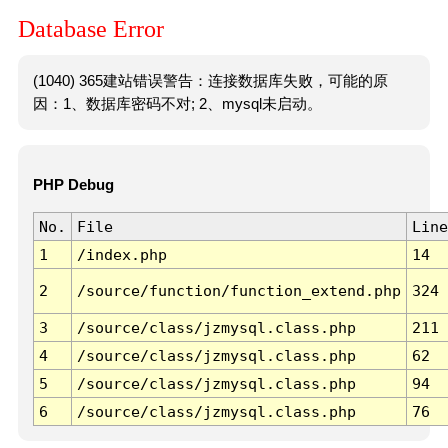
Database Error
(1040) 365建站错误警告：连接数据库失败，可能的原
因：1、数据库密码不对; 2、mysql未启动。
PHP Debug
No.
File
Line
1
/index.php
14
2
/source/function/function_extend.php
324
3
/source/class/jzmysql.class.php
211
4
/source/class/jzmysql.class.php
62
5
/source/class/jzmysql.class.php
94
6
/source/class/jzmysql.class.php
76