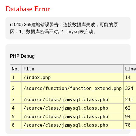
Database Error
(1040) 365建站错误警告：连接数据库失败，可能的原
因：1、数据库密码不对; 2、mysql未启动。
PHP Debug
No.
File
Line
1
/index.php
14
2
/source/function/function_extend.php
324
3
/source/class/jzmysql.class.php
211
4
/source/class/jzmysql.class.php
62
5
/source/class/jzmysql.class.php
94
6
/source/class/jzmysql.class.php
76