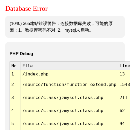
Database Error
(1040) 365建站错误警告：连接数据库失败，可能的原
因：1、数据库密码不对; 2、mysql未启动。
PHP Debug
No.
File
Line
1
/index.php
13
2
/source/function/function_extend.php
1548
3
/source/class/jzmysql.class.php
211
4
/source/class/jzmysql.class.php
62
5
/source/class/jzmysql.class.php
94