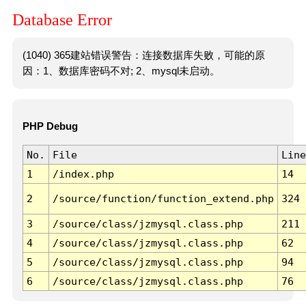
Database Error
(1040) 365建站错误警告：连接数据库失败，可能的原
因：1、数据库密码不对; 2、mysql未启动。
PHP Debug
No.
File
Line
1
/index.php
14
2
/source/function/function_extend.php
324
3
/source/class/jzmysql.class.php
211
4
/source/class/jzmysql.class.php
62
5
/source/class/jzmysql.class.php
94
6
/source/class/jzmysql.class.php
76