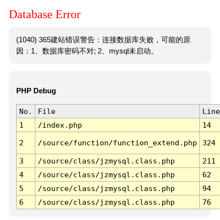
Database Error
(1040) 365建站错误警告：连接数据库失败，可能的原
因：1、数据库密码不对; 2、mysql未启动。
PHP Debug
No.
File
Line
1
/index.php
14
2
/source/function/function_extend.php
324
3
/source/class/jzmysql.class.php
211
4
/source/class/jzmysql.class.php
62
5
/source/class/jzmysql.class.php
94
6
/source/class/jzmysql.class.php
76