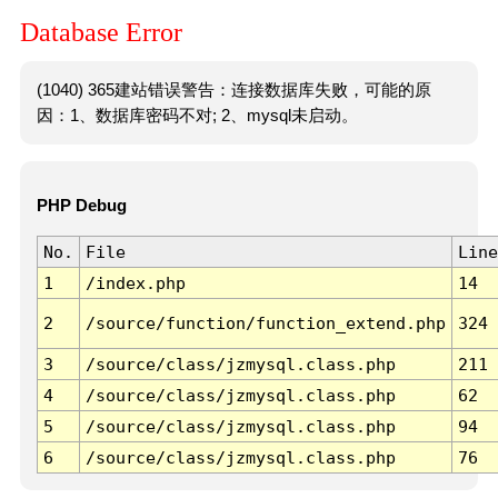
Database Error
(1040) 365建站错误警告：连接数据库失败，可能的原
因：1、数据库密码不对; 2、mysql未启动。
PHP Debug
No.
File
Line
1
/index.php
14
2
/source/function/function_extend.php
324
3
/source/class/jzmysql.class.php
211
4
/source/class/jzmysql.class.php
62
5
/source/class/jzmysql.class.php
94
6
/source/class/jzmysql.class.php
76