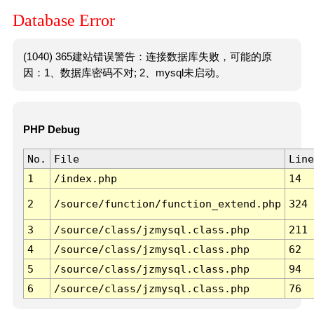
Database Error
(1040) 365建站错误警告：连接数据库失败，可能的原
因：1、数据库密码不对; 2、mysql未启动。
PHP Debug
No.
File
Line
1
/index.php
14
2
/source/function/function_extend.php
324
3
/source/class/jzmysql.class.php
211
4
/source/class/jzmysql.class.php
62
5
/source/class/jzmysql.class.php
94
6
/source/class/jzmysql.class.php
76