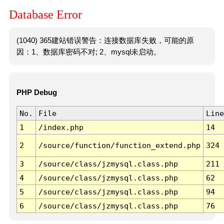
Database Error
(1040) 365建站错误警告：连接数据库失败，可能的原
因：1、数据库密码不对; 2、mysql未启动。
PHP Debug
No.
File
Line
1
/index.php
14
2
/source/function/function_extend.php
324
3
/source/class/jzmysql.class.php
211
4
/source/class/jzmysql.class.php
62
5
/source/class/jzmysql.class.php
94
6
/source/class/jzmysql.class.php
76