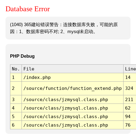
Database Error
(1040) 365建站错误警告：连接数据库失败，可能的原
因：1、数据库密码不对; 2、mysql未启动。
PHP Debug
No.
File
Line
1
/index.php
14
2
/source/function/function_extend.php
324
3
/source/class/jzmysql.class.php
211
4
/source/class/jzmysql.class.php
62
5
/source/class/jzmysql.class.php
94
6
/source/class/jzmysql.class.php
76