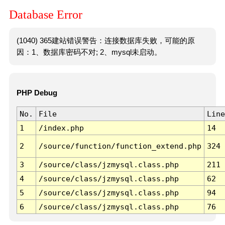
Database Error
(1040) 365建站错误警告：连接数据库失败，可能的原
因：1、数据库密码不对; 2、mysql未启动。
PHP Debug
No.
File
Line
1
/index.php
14
2
/source/function/function_extend.php
324
3
/source/class/jzmysql.class.php
211
4
/source/class/jzmysql.class.php
62
5
/source/class/jzmysql.class.php
94
6
/source/class/jzmysql.class.php
76