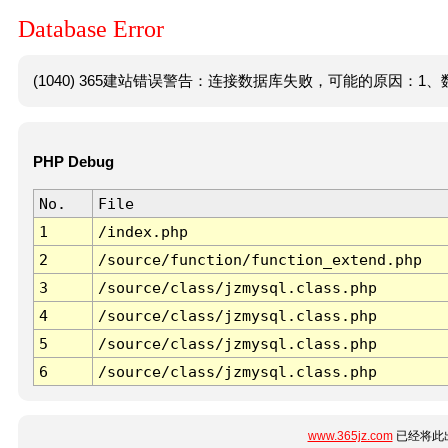
Database Error
(1040) 365建站错误警告：连接数据库失败，可能的原因：1、数
PHP Debug
No.
File
1
/index.php
2
/source/function/function_extend.php
3
/source/class/jzmysql.class.php
4
/source/class/jzmysql.class.php
5
/source/class/jzmysql.class.php
6
/source/class/jzmysql.class.php
www.365jz.com
已经将此