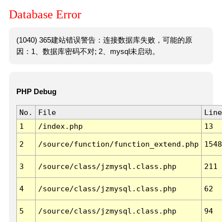
Database Error
(1040) 365建站错误警告：连接数据库失败，可能的原
因：1、数据库密码不对; 2、mysql未启动。
PHP Debug
No.
File
Line
1
/index.php
13
2
/source/function/function_extend.php
1548
3
/source/class/jzmysql.class.php
211
4
/source/class/jzmysql.class.php
62
5
/source/class/jzmysql.class.php
94