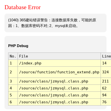
Database Error
(1040) 365建站错误警告：连接数据库失败，可能的原
因：1、数据库密码不对; 2、mysql未启动。
PHP Debug
No.
File
Line
1
/index.php
14
2
/source/function/function_extend.php
324
3
/source/class/jzmysql.class.php
211
4
/source/class/jzmysql.class.php
62
5
/source/class/jzmysql.class.php
94
6
/source/class/jzmysql.class.php
76