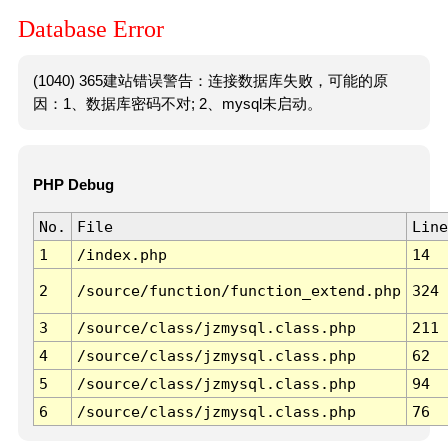
Database Error
(1040) 365建站错误警告：连接数据库失败，可能的原
因：1、数据库密码不对; 2、mysql未启动。
PHP Debug
No.
File
Line
1
/index.php
14
2
/source/function/function_extend.php
324
3
/source/class/jzmysql.class.php
211
4
/source/class/jzmysql.class.php
62
5
/source/class/jzmysql.class.php
94
6
/source/class/jzmysql.class.php
76