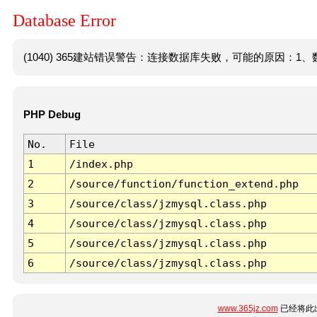
Database Error
(1040) 365建站错误警告：连接数据库失败，可能的原因：1、数
PHP Debug
No.
File
1
/index.php
2
/source/function/function_extend.php
3
/source/class/jzmysql.class.php
4
/source/class/jzmysql.class.php
5
/source/class/jzmysql.class.php
6
/source/class/jzmysql.class.php
www.365jz.com
已经将此