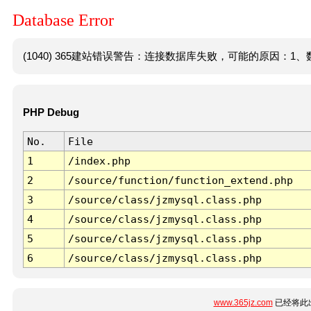
Database Error
(1040) 365建站错误警告：连接数据库失败，可能的原因：1、数
PHP Debug
No.
File
1
/index.php
2
/source/function/function_extend.php
3
/source/class/jzmysql.class.php
4
/source/class/jzmysql.class.php
5
/source/class/jzmysql.class.php
6
/source/class/jzmysql.class.php
www.365jz.com
已经将此