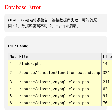
Database Error
(1040) 365建站错误警告：连接数据库失败，可能的原
因：1、数据库密码不对; 2、mysql未启动。
PHP Debug
No.
File
Line
1
/index.php
14
2
/source/function/function_extend.php
324
3
/source/class/jzmysql.class.php
211
4
/source/class/jzmysql.class.php
62
5
/source/class/jzmysql.class.php
94
6
/source/class/jzmysql.class.php
76