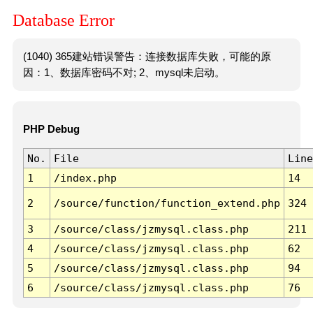
Database Error
(1040) 365建站错误警告：连接数据库失败，可能的原
因：1、数据库密码不对; 2、mysql未启动。
PHP Debug
No.
File
Line
1
/index.php
14
2
/source/function/function_extend.php
324
3
/source/class/jzmysql.class.php
211
4
/source/class/jzmysql.class.php
62
5
/source/class/jzmysql.class.php
94
6
/source/class/jzmysql.class.php
76