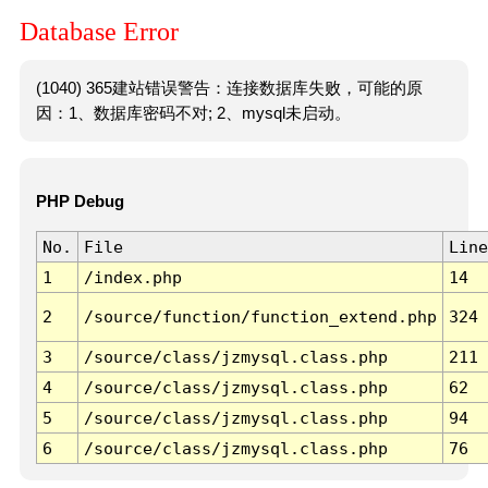
Database Error
(1040) 365建站错误警告：连接数据库失败，可能的原
因：1、数据库密码不对; 2、mysql未启动。
PHP Debug
No.
File
Line
1
/index.php
14
2
/source/function/function_extend.php
324
3
/source/class/jzmysql.class.php
211
4
/source/class/jzmysql.class.php
62
5
/source/class/jzmysql.class.php
94
6
/source/class/jzmysql.class.php
76