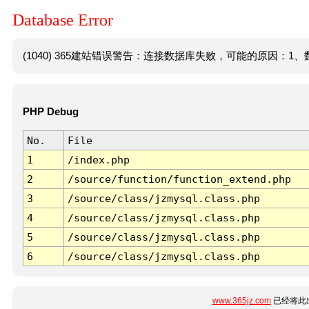
Database Error
(1040) 365建站错误警告：连接数据库失败，可能的原因：1、数
PHP Debug
No.
File
1
/index.php
2
/source/function/function_extend.php
3
/source/class/jzmysql.class.php
4
/source/class/jzmysql.class.php
5
/source/class/jzmysql.class.php
6
/source/class/jzmysql.class.php
www.365jz.com
已经将此