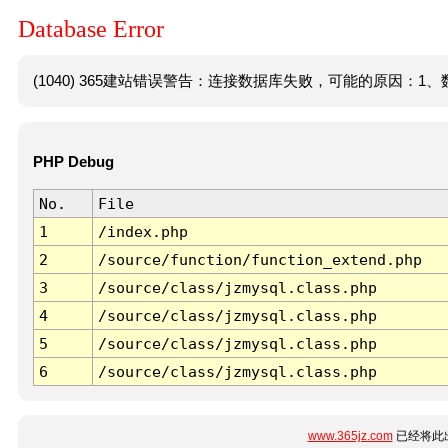
Database Error
(1040) 365建站错误警告：连接数据库失败，可能的原因：1、数
PHP Debug
No.
File
1
/index.php
2
/source/function/function_extend.php
3
/source/class/jzmysql.class.php
4
/source/class/jzmysql.class.php
5
/source/class/jzmysql.class.php
6
/source/class/jzmysql.class.php
www.365jz.com
已经将此