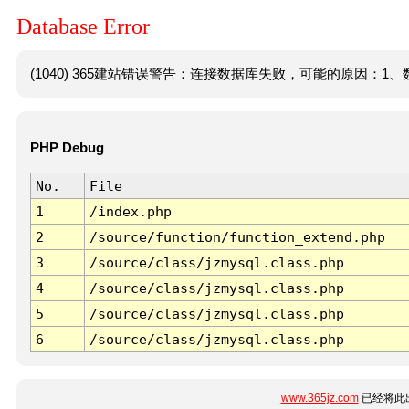
Database Error
(1040) 365建站错误警告：连接数据库失败，可能的原因：1、数
PHP Debug
No.
File
1
/index.php
2
/source/function/function_extend.php
3
/source/class/jzmysql.class.php
4
/source/class/jzmysql.class.php
5
/source/class/jzmysql.class.php
6
/source/class/jzmysql.class.php
www.365jz.com
已经将此