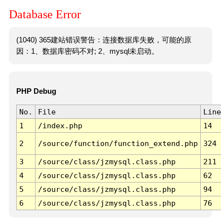
Database Error
(1040) 365建站错误警告：连接数据库失败，可能的原
因：1、数据库密码不对; 2、mysql未启动。
PHP Debug
No.
File
Line
1
/index.php
14
2
/source/function/function_extend.php
324
3
/source/class/jzmysql.class.php
211
4
/source/class/jzmysql.class.php
62
5
/source/class/jzmysql.class.php
94
6
/source/class/jzmysql.class.php
76