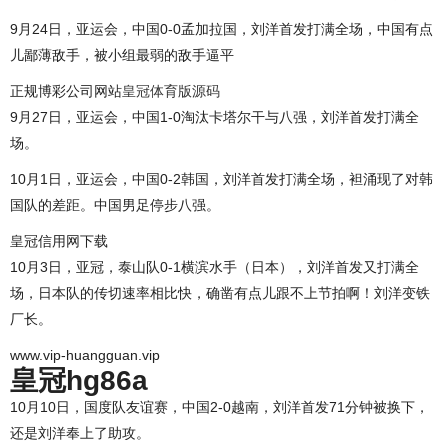
9月24日，亚运会，中国0-0孟加拉国，刘洋首发打满全场，中国有点
儿鄙薄敌手，被小组最弱的敌手逼平
正规博彩公司网站
皇冠体育版源码
9月27日，亚运会，中国1-0淘汰卡塔尔干与八强，刘洋首发打满全
场。
10月1日，亚运会，中国0-2韩国，刘洋首发打满全场，袒涌现了对韩
国队的差距。中国男足停步八强。
皇冠信用网下载
10月3日，亚冠，泰山队0-1横滨水手（日本），刘洋首发又打满全
场，日本队的传切速率相比快，确凿有点儿跟不上节拍啊！刘洋变铁
厂长。
www.vip-huangguan.vip
皇冠hg86a
10月10日，国度队友谊赛，中国2-0越南，刘洋首发71分钟被换下，
还是刘洋奉上了助攻。