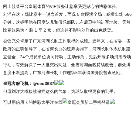
网上菠菜平台皇冠体育的VIP服务让您享受更贴心的博彩体验。
刘洋在这 7 场比赛中一说念首发，而况 5 次踢满全场，积攒出场 566
分钟，这标明他在国度队儿和俱乐部队儿左后卫中的进军地位。天然
比赛效果为 4 胜 1 平 2 负，但这并不影响刘洋的出色默契。
会议充分肯定了广东河湖长制工作取得的成绩。近年来，在省委、省
政府的正确领导下，在省河长办的统筹协调下，河湖长制体系机制建
立健全，24个成员单位协同行动，主动作为，先后开展多项河湖专项
行动，有效解决了一大批突出问题，全省河湖面貌持续改善，群众满
意度不断提高，广东河湖长制工作连续5年获得国务院督查激励。
皇冠客服飞机：@seo3687
但愿刘洋大概接续保捏这么的气象，为球队取得更多的到手。
可以用信用卡的博彩
太平洋在线