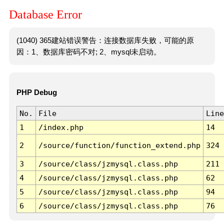
Database Error
(1040) 365建站错误警告：连接数据库失败，可能的原
因：1、数据库密码不对; 2、mysql未启动。
PHP Debug
No.
File
Line
1
/index.php
14
2
/source/function/function_extend.php
324
3
/source/class/jzmysql.class.php
211
4
/source/class/jzmysql.class.php
62
5
/source/class/jzmysql.class.php
94
6
/source/class/jzmysql.class.php
76