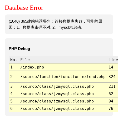
Database Error
(1040) 365建站错误警告：连接数据库失败，可能的原
因：1、数据库密码不对; 2、mysql未启动。
PHP Debug
No.
File
Line
1
/index.php
14
2
/source/function/function_extend.php
324
3
/source/class/jzmysql.class.php
211
4
/source/class/jzmysql.class.php
62
5
/source/class/jzmysql.class.php
94
6
/source/class/jzmysql.class.php
76