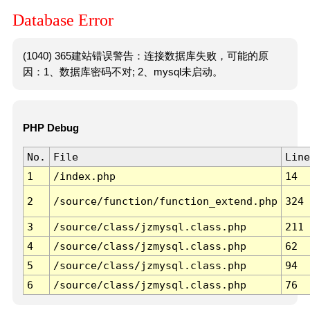
Database Error
(1040) 365建站错误警告：连接数据库失败，可能的原
因：1、数据库密码不对; 2、mysql未启动。
PHP Debug
No.
File
Line
1
/index.php
14
2
/source/function/function_extend.php
324
3
/source/class/jzmysql.class.php
211
4
/source/class/jzmysql.class.php
62
5
/source/class/jzmysql.class.php
94
6
/source/class/jzmysql.class.php
76