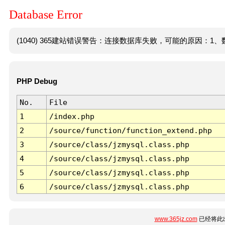
Database Error
(1040) 365建站错误警告：连接数据库失败，可能的原因：1、数
PHP Debug
No.
File
1
/index.php
2
/source/function/function_extend.php
3
/source/class/jzmysql.class.php
4
/source/class/jzmysql.class.php
5
/source/class/jzmysql.class.php
6
/source/class/jzmysql.class.php
www.365jz.com
已经将此