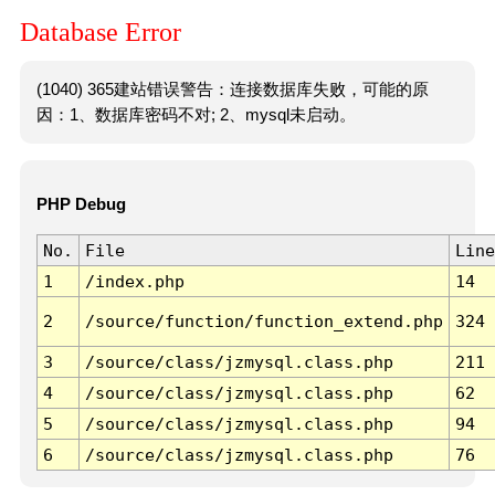
Database Error
(1040) 365建站错误警告：连接数据库失败，可能的原
因：1、数据库密码不对; 2、mysql未启动。
PHP Debug
No.
File
Line
1
/index.php
14
2
/source/function/function_extend.php
324
3
/source/class/jzmysql.class.php
211
4
/source/class/jzmysql.class.php
62
5
/source/class/jzmysql.class.php
94
6
/source/class/jzmysql.class.php
76