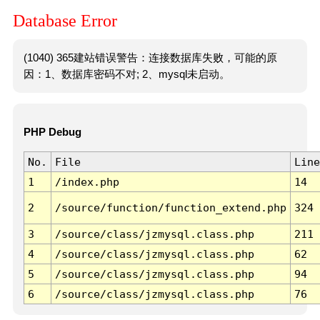
Database Error
(1040) 365建站错误警告：连接数据库失败，可能的原
因：1、数据库密码不对; 2、mysql未启动。
PHP Debug
No.
File
Line
1
/index.php
14
2
/source/function/function_extend.php
324
3
/source/class/jzmysql.class.php
211
4
/source/class/jzmysql.class.php
62
5
/source/class/jzmysql.class.php
94
6
/source/class/jzmysql.class.php
76