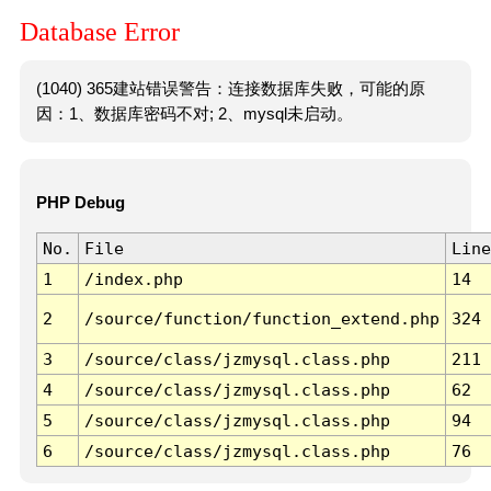
Database Error
(1040) 365建站错误警告：连接数据库失败，可能的原
因：1、数据库密码不对; 2、mysql未启动。
PHP Debug
No.
File
Line
1
/index.php
14
2
/source/function/function_extend.php
324
3
/source/class/jzmysql.class.php
211
4
/source/class/jzmysql.class.php
62
5
/source/class/jzmysql.class.php
94
6
/source/class/jzmysql.class.php
76