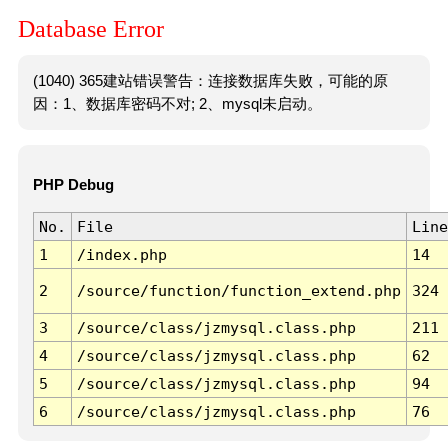
Database Error
(1040) 365建站错误警告：连接数据库失败，可能的原
因：1、数据库密码不对; 2、mysql未启动。
PHP Debug
No.
File
Line
1
/index.php
14
2
/source/function/function_extend.php
324
3
/source/class/jzmysql.class.php
211
4
/source/class/jzmysql.class.php
62
5
/source/class/jzmysql.class.php
94
6
/source/class/jzmysql.class.php
76