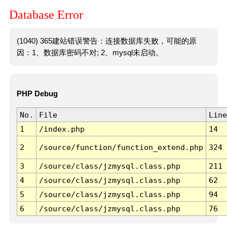
Database Error
(1040) 365建站错误警告：连接数据库失败，可能的原
因：1、数据库密码不对; 2、mysql未启动。
PHP Debug
No.
File
Line
1
/index.php
14
2
/source/function/function_extend.php
324
3
/source/class/jzmysql.class.php
211
4
/source/class/jzmysql.class.php
62
5
/source/class/jzmysql.class.php
94
6
/source/class/jzmysql.class.php
76