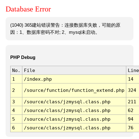
Database Error
(1040) 365建站错误警告：连接数据库失败，可能的原
因：1、数据库密码不对; 2、mysql未启动。
PHP Debug
No.
File
Line
1
/index.php
14
2
/source/function/function_extend.php
324
3
/source/class/jzmysql.class.php
211
4
/source/class/jzmysql.class.php
62
5
/source/class/jzmysql.class.php
94
6
/source/class/jzmysql.class.php
76