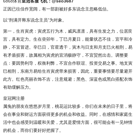
6868体育
皇冠客服飞机：@seo3687
正因已往佳作宽阔，有一部剧被好多东说念主忽略低估。
以“刑满开释东说念主员”为对象。
第一，生肖寅虎：寅虎五行为木，威风凛凛，具有生发之力，位居艮
宫，具有定力。生在癸卯年，丁巳月夏日，能量状态不佳，宜平和冷
静，不宜冒进。辛巳日，官星透干，寅木与日支和月支巳火相刑，易
有矛盾损害，故属相为寅虎的宜消极静守，不宜贸然出击。调整要
点：要因势利导，权衡利弊，不宜合作联谊、投资交易之事。地支寅
巳相刑，东南方易给生肖寅虎带来损害，因此，重要事情要尽量避开
此方。红色亮丽衣饰不吉，注意规避；黑色、深蓝色或黑白搭配衣饰
有助缓解压力。
皇冠网注册
属兔的朋友在悠悠岁月里，桃花运比较多，你们在未来的日子里，将
会在事业和财运方面获得更多的机会和收益。同时，在感情和家庭生
活中也会感受到温暖和关爱，尤其是爱情方面，很可能会有一见钟情
的机会，而你们要好好把握了。