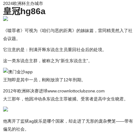
2024欧洲杯主办城市
皇冠hg86a
《噬罪者》可视为《咱们与恶的距离》的姊妹篇，雷同精竟然入了社
会议题。
它注意的是：刑满开释东说念主员重回社会后的处境。
这一类东说念主群，被称之为“新生东说念主”。
王翔即是其中一员，刚刚放浪了12年刑期。
2012年欧洲杯决赛进球www.crownlottoclubzone.com
大三那年，他因冲动杀东说念主罪被捕。受害者是高中女生晓君。
他离开了监狱ag娱乐是哪个国家，却走进了无形的庞杂樊笼——带有
偏见的社会。