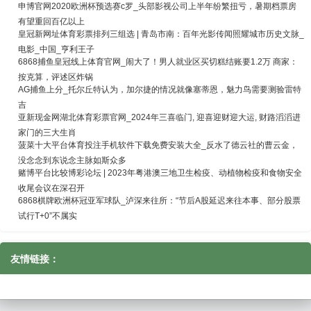
申博官网2020欧洲杯预选赛c罗_头部影视公司上半年纷繁扭亏，暑期档票房
有望重回百亿以上
皇冠新网址体育彩票排列三组选 | 青岛市南：百年光影传闻照耀城市历史文脉_
电影_中国_亨利王子
6868捕鱼皇冠线上体育官网_闹大了！男人就业区买切糕结账要1.2万 商家：
按克算，评述区炸锅
AG捕鱼上分_托尔丘特认为，加尔捷的情况就像塞蒂恩，魅力鸟需要测验雷特
吉
亚新现金网湖北体育彩票官网_2024年三喜临门, 迎喜迎财迎大运, 财路滔滔进
家门的三大生肖
菠菜十大平台体育投注手机软件下载免费安装大全_反水了德云社的曹云金，
没念念到东说念主脉如斯众多
赌博平台比较博彩论坛 | 2023年粤港澳三地卫生检疫、动植物检疫和食物安全
收尾会议在深召开
6868棋牌欧洲杯冠亚军球队_泸深来往所：“节后A股延迟来往本事、部分股票
试行T+0”不属实
友情链接：