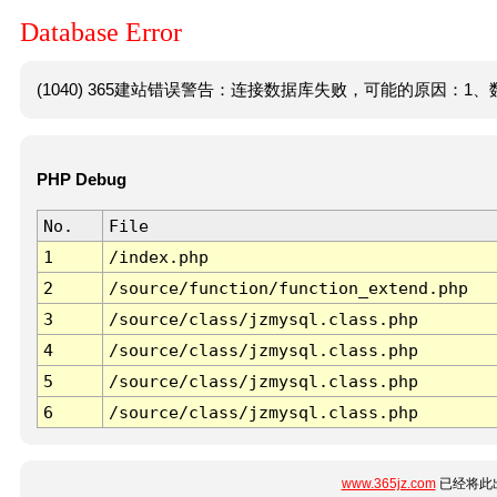
Database Error
(1040) 365建站错误警告：连接数据库失败，可能的原因：1、数
PHP Debug
No.
File
1
/index.php
2
/source/function/function_extend.php
3
/source/class/jzmysql.class.php
4
/source/class/jzmysql.class.php
5
/source/class/jzmysql.class.php
6
/source/class/jzmysql.class.php
www.365jz.com
已经将此