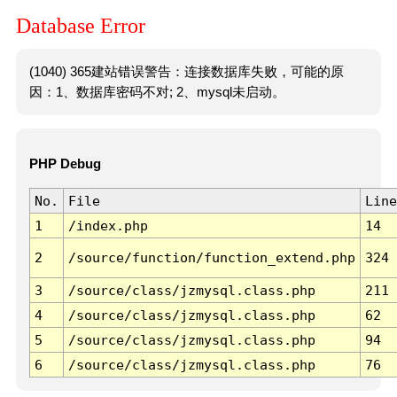
Database Error
(1040) 365建站错误警告：连接数据库失败，可能的原
因：1、数据库密码不对; 2、mysql未启动。
PHP Debug
No.
File
Line
1
/index.php
14
2
/source/function/function_extend.php
324
3
/source/class/jzmysql.class.php
211
4
/source/class/jzmysql.class.php
62
5
/source/class/jzmysql.class.php
94
6
/source/class/jzmysql.class.php
76