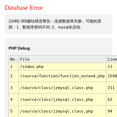
Database Error
(1040) 365建站错误警告：连接数据库失败，可能的原
因：1、数据库密码不对; 2、mysql未启动。
PHP Debug
No.
File
Line
1
/index.php
13
2
/source/function/function_extend.php
1548
3
/source/class/jzmysql.class.php
211
4
/source/class/jzmysql.class.php
62
5
/source/class/jzmysql.class.php
94