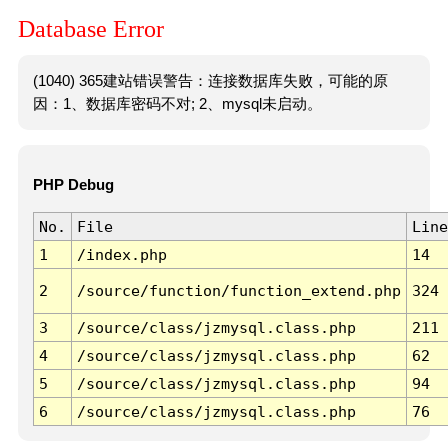
Database Error
(1040) 365建站错误警告：连接数据库失败，可能的原
因：1、数据库密码不对; 2、mysql未启动。
PHP Debug
No.
File
Line
1
/index.php
14
2
/source/function/function_extend.php
324
3
/source/class/jzmysql.class.php
211
4
/source/class/jzmysql.class.php
62
5
/source/class/jzmysql.class.php
94
6
/source/class/jzmysql.class.php
76