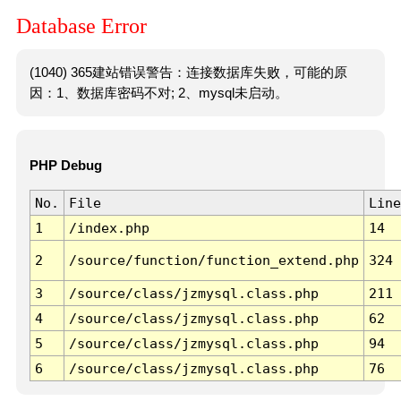
Database Error
(1040) 365建站错误警告：连接数据库失败，可能的原
因：1、数据库密码不对; 2、mysql未启动。
PHP Debug
No.
File
Line
1
/index.php
14
2
/source/function/function_extend.php
324
3
/source/class/jzmysql.class.php
211
4
/source/class/jzmysql.class.php
62
5
/source/class/jzmysql.class.php
94
6
/source/class/jzmysql.class.php
76