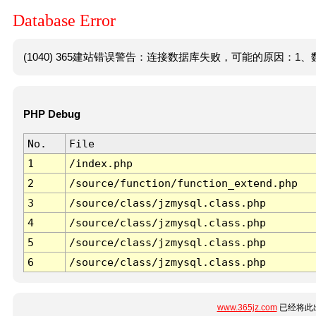
Database Error
(1040) 365建站错误警告：连接数据库失败，可能的原因：1、数
PHP Debug
No.
File
1
/index.php
2
/source/function/function_extend.php
3
/source/class/jzmysql.class.php
4
/source/class/jzmysql.class.php
5
/source/class/jzmysql.class.php
6
/source/class/jzmysql.class.php
www.365jz.com
已经将此