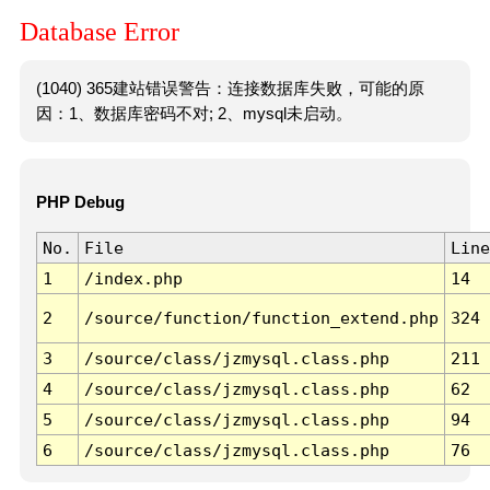
Database Error
(1040) 365建站错误警告：连接数据库失败，可能的原
因：1、数据库密码不对; 2、mysql未启动。
PHP Debug
No.
File
Line
1
/index.php
14
2
/source/function/function_extend.php
324
3
/source/class/jzmysql.class.php
211
4
/source/class/jzmysql.class.php
62
5
/source/class/jzmysql.class.php
94
6
/source/class/jzmysql.class.php
76