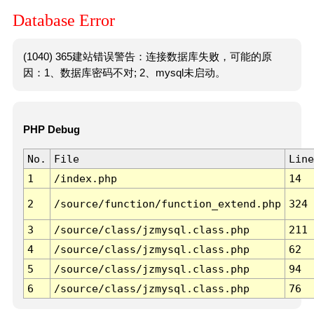
Database Error
(1040) 365建站错误警告：连接数据库失败，可能的原
因：1、数据库密码不对; 2、mysql未启动。
PHP Debug
No.
File
Line
1
/index.php
14
2
/source/function/function_extend.php
324
3
/source/class/jzmysql.class.php
211
4
/source/class/jzmysql.class.php
62
5
/source/class/jzmysql.class.php
94
6
/source/class/jzmysql.class.php
76