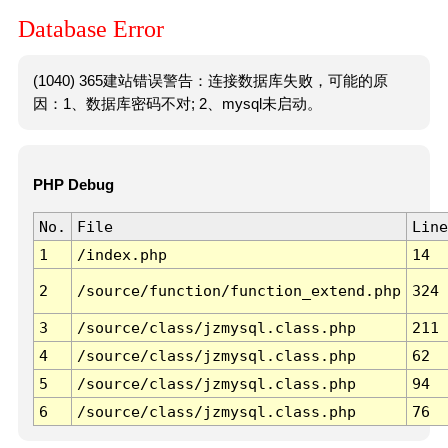
Database Error
(1040) 365建站错误警告：连接数据库失败，可能的原
因：1、数据库密码不对; 2、mysql未启动。
PHP Debug
No.
File
Line
1
/index.php
14
2
/source/function/function_extend.php
324
3
/source/class/jzmysql.class.php
211
4
/source/class/jzmysql.class.php
62
5
/source/class/jzmysql.class.php
94
6
/source/class/jzmysql.class.php
76