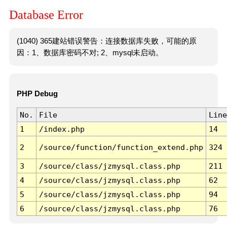
Database Error
(1040) 365建站错误警告：连接数据库失败，可能的原
因：1、数据库密码不对; 2、mysql未启动。
PHP Debug
No.
File
Line
1
/index.php
14
2
/source/function/function_extend.php
324
3
/source/class/jzmysql.class.php
211
4
/source/class/jzmysql.class.php
62
5
/source/class/jzmysql.class.php
94
6
/source/class/jzmysql.class.php
76