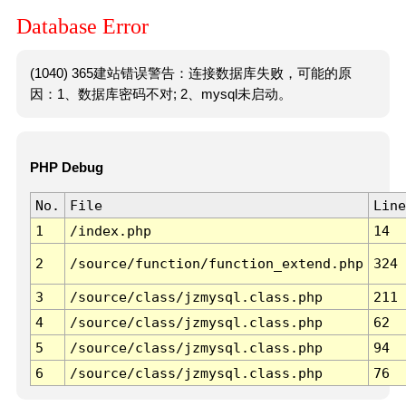
Database Error
(1040) 365建站错误警告：连接数据库失败，可能的原
因：1、数据库密码不对; 2、mysql未启动。
PHP Debug
No.
File
Line
1
/index.php
14
2
/source/function/function_extend.php
324
3
/source/class/jzmysql.class.php
211
4
/source/class/jzmysql.class.php
62
5
/source/class/jzmysql.class.php
94
6
/source/class/jzmysql.class.php
76