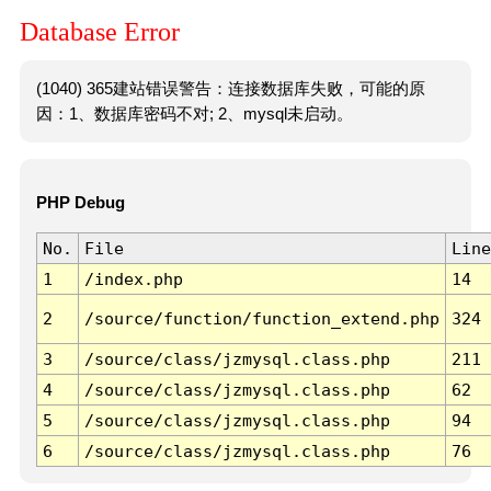
Database Error
(1040) 365建站错误警告：连接数据库失败，可能的原
因：1、数据库密码不对; 2、mysql未启动。
PHP Debug
No.
File
Line
1
/index.php
14
2
/source/function/function_extend.php
324
3
/source/class/jzmysql.class.php
211
4
/source/class/jzmysql.class.php
62
5
/source/class/jzmysql.class.php
94
6
/source/class/jzmysql.class.php
76