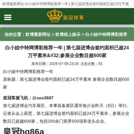
欧博最新网址-白小姐中特网博彩推荐一年 | 第七届进博会签约面积已超24万平素
米&#32;参展企业数目超600家
你的位置：
欧博最新网址
>
欧博线上娱乐
> 白小姐中特网博彩推荐
白小姐中特网博彩推荐一年 | 第七届进博会签约面积已超24
一年 | 第七届进博会签约面积已超24万平素米&#32;参展企业数目超
万平素米&#32;参展企业数目超600家
600家
发布日期：2026-07-08 23:28 点击次数：91
白小姐中特网博彩推荐一年
原标题：第七届进博会签约面积已超24万平素米 参展企业数目超600
家
皇冠客服飞机：@seo3687
第七届进博会汽车展区、本事装备展区通常推介会昨天（8日）举行。
记者从会上获悉，第七届进博会签约面积已超24万平素米，参展企业
数目已超越600家，包括200余门第界500强和龙头企业。
皇冠hg86a